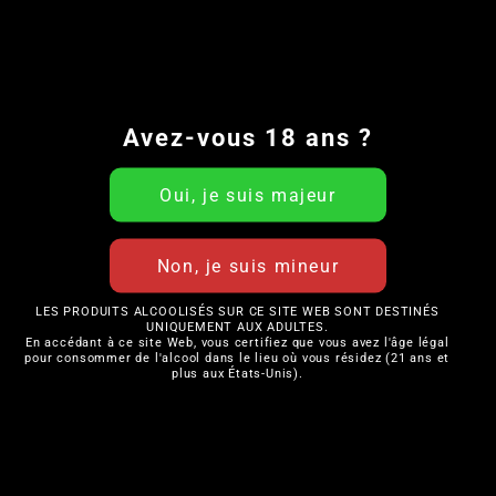
Rivales 2024 Les Vigneaux
Avez-vous 18 ans ?
12,00
€
TTC
Lire la suite
Nature
LES PRODUITS ALCOOLISÉS SUR CE SITE WEB SONT DESTINÉS
UNIQUEMENT AUX ADULTES.
En accédant à ce site Web, vous certifiez que vous avez l'âge légal
pour consommer de l'alcool dans le lieu où vous résidez (21 ans et
plus aux États-Unis).